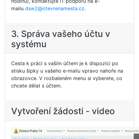
hodinu), kontaktujte IT podporu na e-
mailu
dsw2@otevrenamesta.cz
.
3. Správa vašeho účtu v
systému
Cesta k práci s vaším účtem je k dispozici po
stisku šipky u vašeho e-mailu vpravo nahoře na
obrazovce. V rozbaleném menu si vyberete, co
chcete dělat s účtem.
Vytvoření žádosti - video