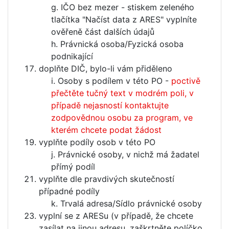
IČO bez mezer - stiskem zeleného
tlačítka "Načíst data z ARES" vyplníte
ověřeně část dalších údajů
Právnická osoba/Fyzická osoba
podnikající
doplňte DIČ, bylo-li vám přiděleno
Osoby s podílem v této PO -
poctivě
přečtěte tučný text v modrém poli, v
případě nejasností kontaktujte
zodpovědnou osobu za program, ve
kterém chcete podat žádost
vyplňte podíly osob v této PO
Právnické osoby, v nichž má žadatel
přímý podíl
vyplňte dle pravdivých skutečností
případné podíly
Trvalá adresa/Sídlo právnické osoby
vyplní se z ARESu (v případě, že chcete
zasílat na jinou adresu, zaškrtněte políčko